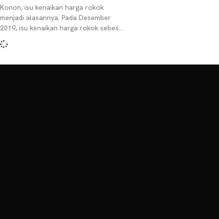
Konon, isu kenaikan harga rokok
menjadi alasannya. Pada Desember
2019, isu kenaikan harga rokok sebesar
35 persen santer terdengar. Mulai saat
itu, budaya tingwe mulai