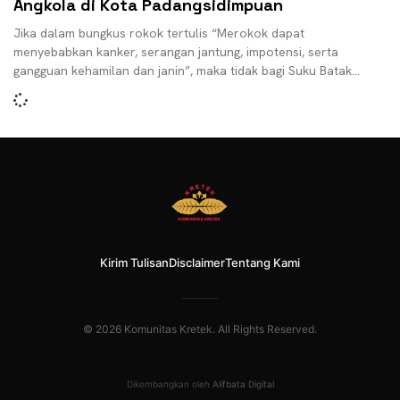
Angkola di Kota Padangsidimpuan
Jika dalam bungkus rokok tertulis “Merokok dapat
menyebabkan kanker, serangan jantung, impotensi, serta
gangguan kehamilan dan janin”, maka tidak bagi Suku Batak
Angkola. Bagi mereka,
Kirim Tulisan
Disclaimer
Tentang Kami
© 2026 Komunitas Kretek. All Rights Reserved.
Dikembangkan oleh
Alifbata Digital