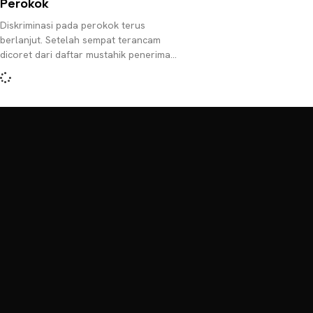
Perokok
Diskriminasi pada perokok terus
berlanjut. Setelah sempat terancam
dicoret dari daftar mustahik penerima
zakat, kini perokok dilarang melayani
negara. Melayani negara yang saya
maksud adalah