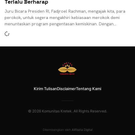
Terlalu Berharap
Juru Bicara Presiden RI, Fadjroel Rachman, mengajak kita, para
perokok, untuk segera mengakhiri kebiasaan merokok demi
menuntaskan program pengentasan kemiskinan. Dengan
bermodal tabel Survei Sosial
Kirim Tulisan
Disclaimer
Tentang Kami
© 2026 Komunitas Kretek. All Rights Reserved.
Dikembangkan oleh
Alifbata Digital