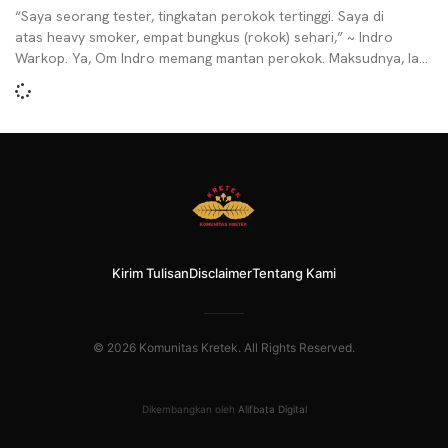
“Saya seorang tester, tingkatan perokok tertinggi. Saya di
atas heavy smoker, empat bungkus (rokok) sehari,” ~ Indro
Warkop. Ya, Om Indro memang mantan perokok. Maksudnya, Ia
pernah
Kirim Tulisan
Disclaimer
Tentang Kami
© 2026 Komunitas Kretek. All Rights Reserved.
Dikembangkan oleh
Alifbata Digital