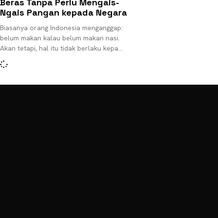
Beras Tanpa Perlu Mengais-
Ngais Pangan kepada Negara
Biasanya orang Indonesia menganggap:
belum makan kalau belum makan nasi.
Akan tetapi, hal itu tidak berlaku kepada
masyarakat Sunda Kampung Adat
Cireundeu di Cimahi, Jawa