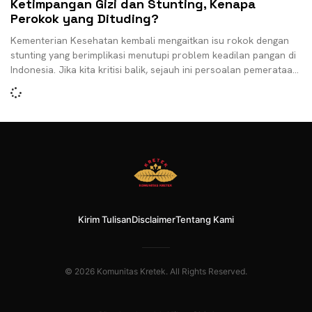
Ketimpangan Gizi dan Stunting, Kenapa
Perokok yang Dituding?
Kementerian Kesehatan kembali mengaitkan isu rokok dengan
stunting yang berimplikasi menutupi problem keadilan pangan di
Indonesia. Jika kita kritisi balik, sejauh ini persoalan pemerataan
gizi
Kirim Tulisan
Disclaimer
Tentang Kami
© 2026 Komunitas Kretek. All Rights Reserved.