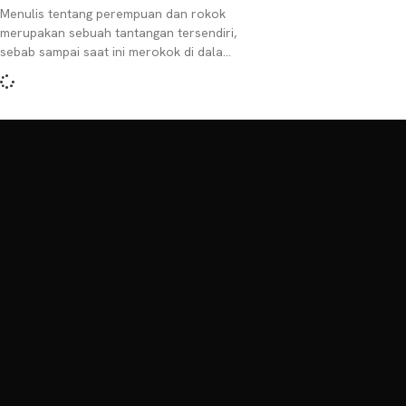
Menulis tentang perempuan dan rokok
merupakan sebuah tantangan tersendiri,
sebab sampai saat ini merokok di dalam
budaya masyarakat, identik dengan
karakter maskulin yang dimiliki oleh