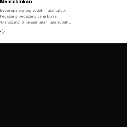
Memiskinkan
Beberapa warteg sudah mulai tutup.
Pedagang-pedagang yang biasa
‘manggung’ di pinggir jalan juga sudah
mulai menghilang. Suasana semacam ini
adalah ciri umum lebaran yang semakin