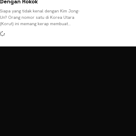
Dengan Rokok
Siapa yang tidak kenal dengan Kim Jong-
Un? Orang nomor satu di Korea Utara
(Korut) ini memang kerap membuat
kontroversi, khususnya dalam pergaulan
internasional. Media internasional