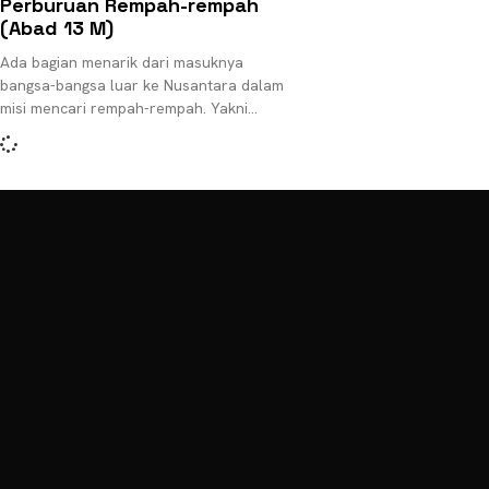
Perburuan Rempah-rempah
(Abad 13 M)
Ada bagian menarik dari masuknya
bangsa-bangsa luar ke Nusantara dalam
misi mencari rempah-rempah. Yakni
perihal bahan dapur untuk kuliner
Nusantara sekaligus cara mengolahnya
di masa