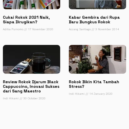
Cukai Rokok 2021 Naik,
Kabar Gembira dari Rupa
Siapa Dirugikan?
Baru Bungkus Rokok
Aditia Purnomo
17 November 2020
Accang Santiago
3 November 2014
Review Rokok Djarum Black
Rokok Bikin Kita Tambah
Cappuccino, Inovasi Sukses
Stress?
dari Sang Maestro
Indi Hikami
14 January 2020
Indi Hikami
30 October 2020