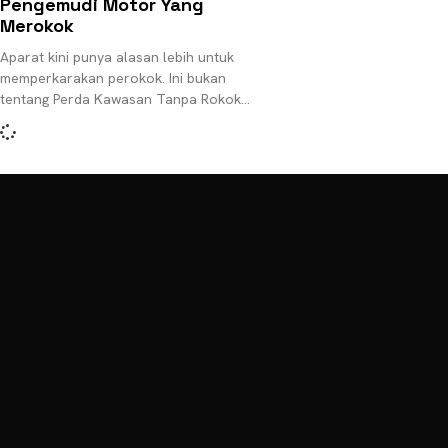
Pengemudi Motor Yang
Merokok
Aparat kini punya alasan lebih untuk
memperkarakan perokok. Ini bukan
tentang Perda Kawasan Tanpa Rokok
(KTR), juga bukan tentang seorang ayah
gila yang tega mencolok