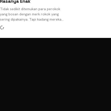
Rasanya Enak
Tidak sedikit ditemukan para perokok
yang bosan dengan merk rokok yang
sering dipakainya. Tapi kadang mereka
bingung juga mau beralih ke rokok lain.
Bingung menemukan