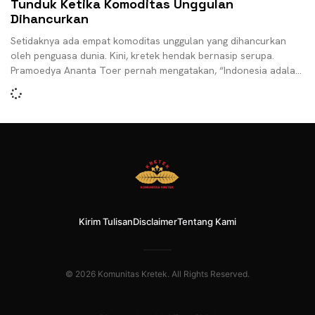
Tunduk Ketika Komoditas Unggulan
Dihancurkan
Setidaknya ada empat komoditas unggulan yang dihancurkan
oleh penguasa dunia. Kini, kretek hendak bernasip serupa.
Pramoedya Ananta Toer pernah mengatakan, “Indonesia adalah
negeri budak. Budak
Kirim Tulisan
Disclaimer
Tentang Kami
© 2026 Komunitas Kretek. All Rights Reserved.