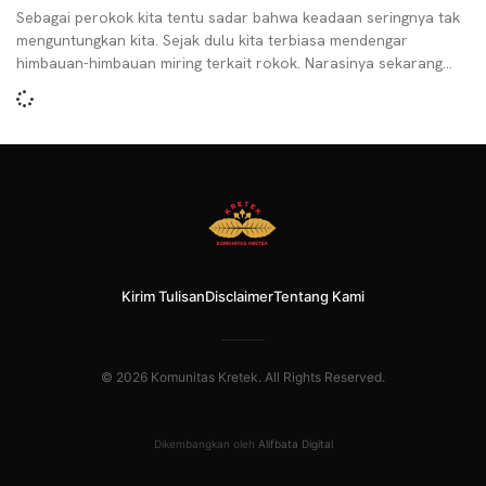
Sebagai perokok kita tentu sadar bahwa keadaan seringnya tak
menguntungkan kita. Sejak dulu kita terbiasa mendengar
himbauan-himbauan miring terkait rokok. Narasinya sekarang
tidak cuma soal
Kirim Tulisan
Disclaimer
Tentang Kami
© 2026 Komunitas Kretek. All Rights Reserved.
Dikembangkan oleh
Alifbata Digital