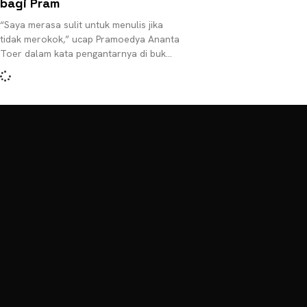
bagi Pram
“Saya merasa sulit untuk menulis jika
tidak merokok,” ucap Pramoedya Ananta
Toer dalam kata pengantarnya di buku
Kretek: The Culture and Heritage of
Indonesia’s Clove