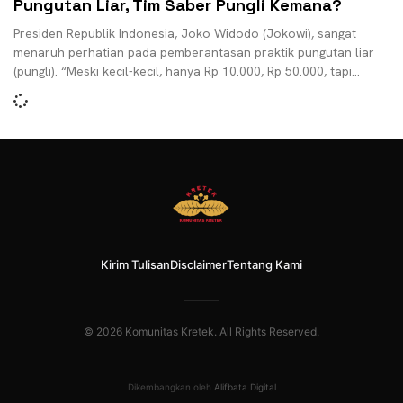
Pungutan Liar, Tim Saber Pungli Kemana?
Presiden Republik Indonesia, Joko Widodo (Jokowi), sangat
menaruh perhatian pada pemberantasan praktik pungutan liar
(pungli). “Meski kecil-kecil, hanya Rp 10.000, Rp 50.000, tapi
menjengkelkan dan
Kirim Tulisan
Disclaimer
Tentang Kami
© 2026 Komunitas Kretek. All Rights Reserved.
Dikembangkan oleh
Alifbata Digital