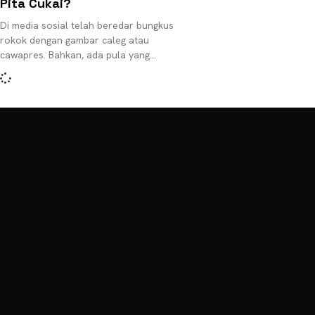
Pita Cukai?
Di media sosial telah beredar bungkus
rokok dengan gambar caleg atau
cawapres. Bahkan, ada pula yang
menggunakan nama sebagai ikon tanpa
menyematkan foto caleg atau