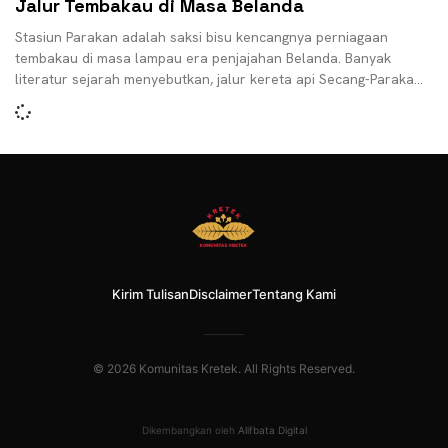
Jalur Tembakau di Masa Belanda
Stasiun Parakan adalah saksi bisu kencangnya perniagaan
tembakau di masa lampau era penjajahan Belanda. Banyak
literatur sejarah menyebutkan, jalur kereta api Secang-Parakan
di Daerah Operasi
Kirim Tulisan
Disclaimer
Tentang Kami
© 2026 Komunitas Kretek. All Rights Reserved.
Dikembangkan oleh
Alifbata Digital