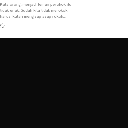
Kata orang, menjadi teman perokok itu
tidak enak. Sudah kita tidak merokok,
harus ikutan mengisap asap rokok
mereka pula. Duh, mengganggu betul.
Mungkin karena hal-hal