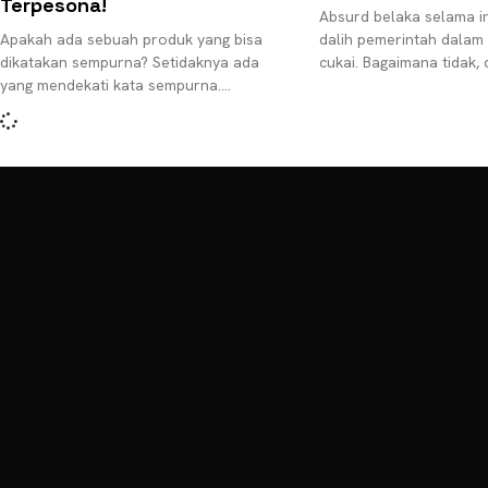
Terpesona!
Absurd belaka selama in
Apakah ada sebuah produk yang bisa
dalih pemerintah dalam 
dikatakan sempurna? Setidaknya ada
cukai. Bagaimana tidak,
yang mendekati kata sempurna.
terus direpetisi dari tah
Barangkali banyak yang menggelengkan
antaranya
kepala. Tapi, rokok Forte Extra Breeze
ini