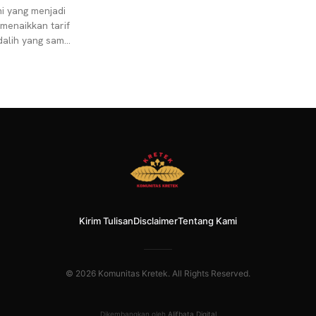
i yang menjadi
menaikkan tarif
 dalih yang sama
un ke tahun. Di
Kirim Tulisan
Disclaimer
Tentang Kami
© 2026 Komunitas Kretek. All Rights Reserved.
Dikembangkan oleh
Alifbata Digital