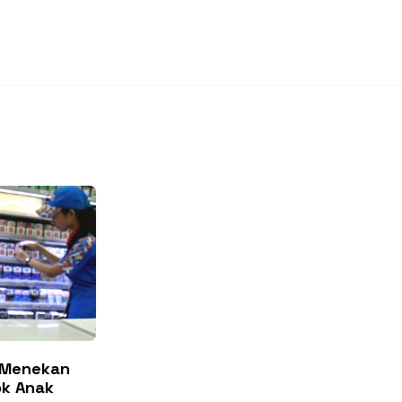
t Menekan
ok Anak