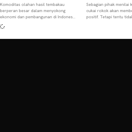
Komoditas olahan hasil tembakau
Sebagian pihak menilai k
berperan besar dalam menyokong
cukai rokok akan memb
ekonomi dan pembangunan di Indonesia.
positif. Tetapi tentu tida
Akan tetapi mirisnya adalah sektor
konsumen. Sebagai kons
tersebut dijadikan sapi perah
akan terjadi lonjakan ha
keuntungan. Apalagi negara