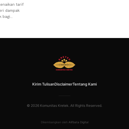
enaikan tarif
eri dampak
k bagi
ekuensi logis,
rga jual rokok,
Kirim Tulisan
Disclaimer
Tentang Kami
© 2026 Komunitas Kretek. All Rights Reserved.
Dikembangkan oleh
Alifbata Digital