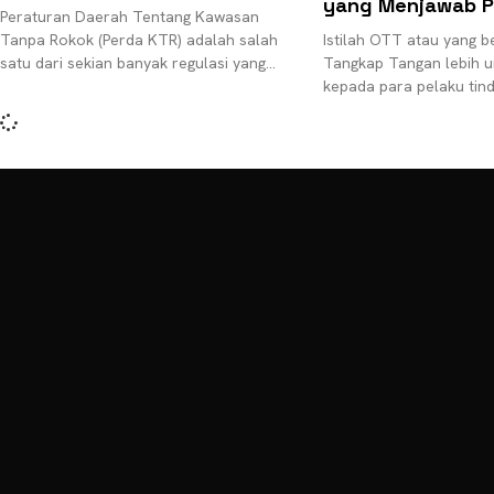
yang Menjawab P
Peraturan Daerah Tentang Kawasan
Tanpa Rokok (Perda KTR) adalah salah
Istilah OTT atau yang b
satu dari sekian banyak regulasi yang
Tangkap Tangan lebih u
lahir di tengah kontroversi. Beberapa
kepada para pelaku tind
kejanggalan dan tendensi diskriminatif
Seperti misalnya yang p
diberitakan terkait tind