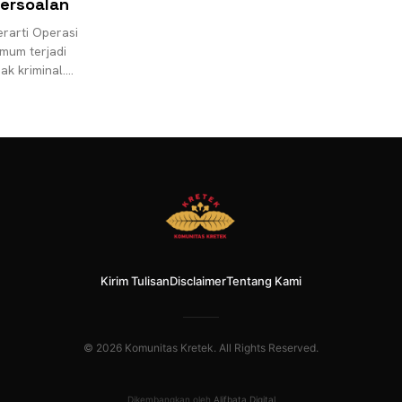
ersoalan
erarti Operasi
mum terjadi
ak kriminal.
opuler
ak korupsi. KPK
Kirim Tulisan
Disclaimer
Tentang Kami
© 2026 Komunitas Kretek. All Rights Reserved.
Dikembangkan oleh
Alifbata Digital