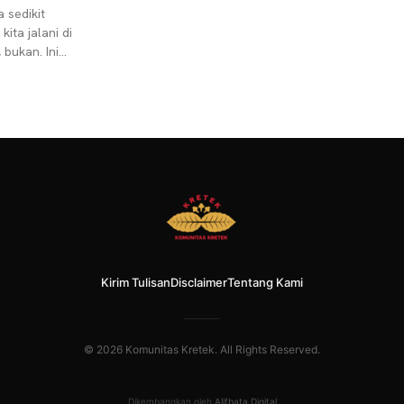
 sedikit
ita jalani di
 bukan. Ini
makin panas
Kirim Tulisan
Disclaimer
Tentang Kami
© 2026 Komunitas Kretek. All Rights Reserved.
Dikembangkan oleh
Alifbata Digital