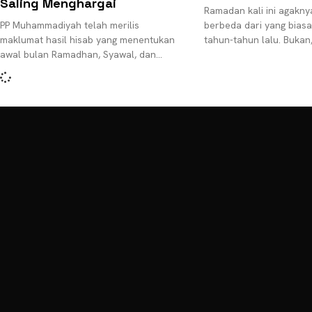
Saling Menghargai
Ramadan kali ini agaknya
PP Muhammadiyah telah merilis
berbeda dari yang biasa k
maklumat hasil hisab yang menentukan
tahun-tahun lalu. Bukan,
awal bulan Ramadhan, Syawal, dan
bukan soal cuaca yang 
Zulhijjah 1441 H atau 2020 masehi. Awal
atau hari-hari
Ramadhan ditetapkan pada 24