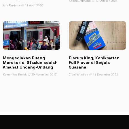
Khoirul Atfifudin
17 October 2024
Aris Perdana
11 April 2020
Menyediakan Ruang
Djarum King, Kenikmatan
Merokok di Stasiun adalah
Full Flavor di Segala
Amanat Undang-Undang
Suasana
Komunitas Kretek
20 November 2017
Jibal Windiaz
11 December 2022