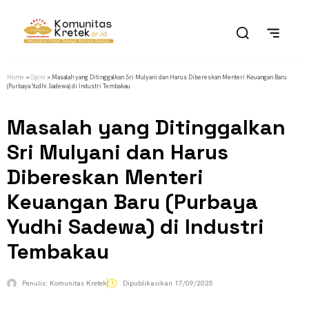
Home
»
Opini
»
Masalah yang Ditinggalkan Sri Mulyani dan Harus Dibereskan Menteri Keuangan Baru
(Purbaya Yudhi Sadewa) di Industri Tembakau
Masalah yang Ditinggalkan
Sri Mulyani dan Harus
Dibereskan Menteri
Keuangan Baru (Purbaya
Yudhi Sadewa) di Industri
Tembakau
Penulis:
Komunitas Kretek
Dipublikasikan
17/09/2025