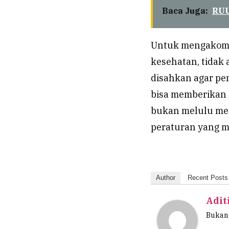
Baca Juga:
RUU
Untuk mengakomo
kesehatan, tidak 
disahkan agar pen
bisa memberikan 
bukan melulu men
peraturan yang 
Author
Recent Posts
Adit
Bukan 