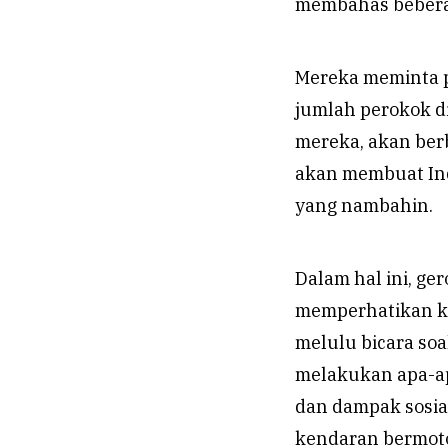
membahas beberap
Mereka meminta p
jumlah perokok d
mereka, akan ber
akan membuat Ind
yang nambahin.
Dalam hal ini, g
memperhatikan ke
melulu bicara soa
melakukan apa-ap
dan dampak sosia
kendaran bermoto