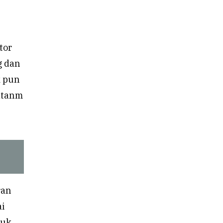
tor
g dan
k pun
hatanm
ran
i
suk