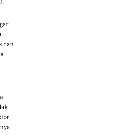
i.
gar
a
k dan
ya
ka
dak
otor
hnya