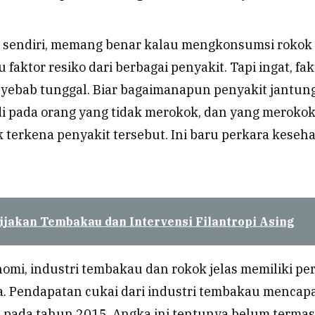
 sendiri, memang benar kalau mengkonsumsi rokok
 faktor resiko dari berbagai penyakit. Tapi ingat, fak
nyebab tunggal. Biar bagaimanapun penyakit jantun
adi pada orang yang tidak merokok, dan yang meroko
 terkena penyakit tersebut. Ini baru perkara kese
ijakan Tembakau dan Intervensi Filantropi Asing
omi, industri tembakau dan rokok jelas memiliki pe
a. Pendapatan cukai dari industri tembakau mencapa
n pada tahun 2015. Angka ini tentunya belum terma