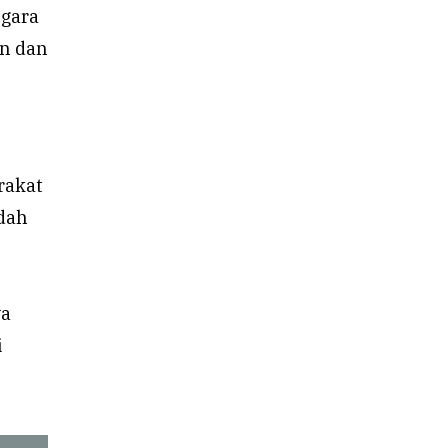
egara
an dan
rakat
udah
ya
i