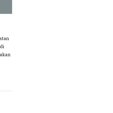
hatan
di
takan