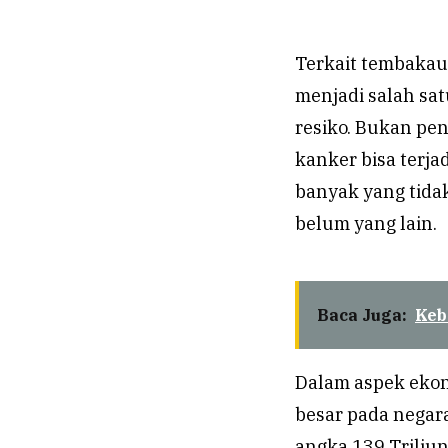
Terkait tembakau
menjadi salah satu
resiko. Bukan pe
kanker bisa terj
banyak yang tidak
belum yang lain.
Baca Juga:
Keb
Dalam aspek ekon
besar pada negar
angka 139 Triliu