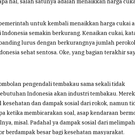
a hal, salah satunya adalah menaikkan harga cuka
emerintah untuk kembali menaikkan harga cukai a
i Indonesia semakin berkurang. Kenaikan cukai, kat
banding lurus dengan berkurangnya jumlah peroko
onesia sehat sentosa. Oke, yang bagian terakhir sa
erombolan pengendali tembakau sama sekali tidak
butuhan Indonesia akan industri tembakau. Mere
l kesehatan dan dampak sosial dari rokok, namun ti
a ketika membicarakan soal, asap kendaraan berm
lnya, misal. Padahal ya dampak sosial dari melimpa
r berdampak besar bagi kesehatan masyarakat.