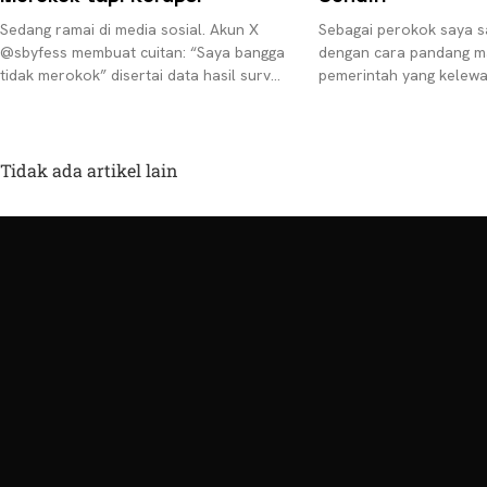
Sedang ramai di media sosial. Akun X
Sebagai perokok saya s
@sbyfess membuat cuitan: “Saya bangga
dengan cara pandang m
tidak merokok” disertai data hasil survei
pemerintah yang kelewa
yang menyebut bahwa laki-laki Indonesia
perokok. Rokok kerap ka
yang tidak
gerbang pembuka kemer
menuju
Tidak ada artikel lain