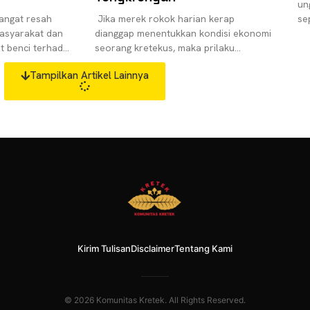
un
angat resah
Jika merek rokok harian kerap
se
asyarakat dan
dianggap menentukkan kondisi ekonomi
tu
t benci terhadap
seorang kretekus, maka prilaku
me
li dianggap
merokok juga dianggap dapat
it
Tampilkan Artikel Lainnya
osotan moral,
menentukkan karakter seorang
perokok. Tulisan ini tentu tidak
Kirim Tulisan
Disclaimer
Tentang Kami
© 2026 Komunitas Kretek. All Rights Reserved.