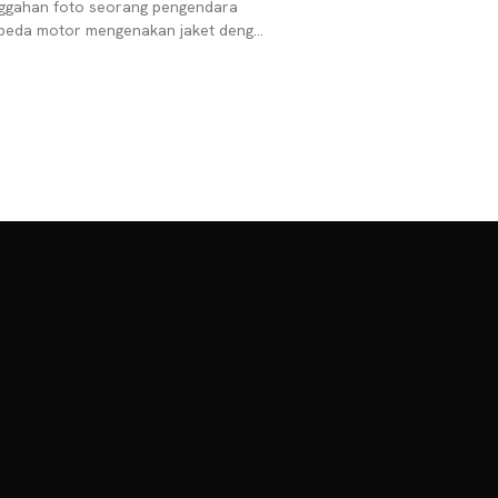
ggahan foto seorang pengendara
peda motor mengenakan jaket dengan
lisan “Hanya orang goblok yang
rokok saat berkendara”. Unggahan
u ramai