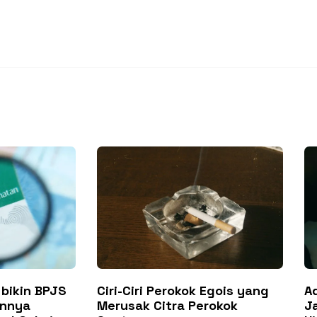
 bikin BPJS
Ciri-Ciri Perokok Egois yang
A
annya
Merusak Citra Perokok
J