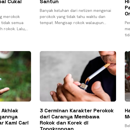
bal Cukai
Santun
Hi
Pa
Banyak keluhan dari netizen mengenai
O
ng merokok
perokok yang tidak tahu waktu dan
 tidak semua
tempat. Mengisap rokok walaupun
Pe
h rokok. Lalu,
bukan tindakan ilegal, pada prinsipnya
me
perokok sebagai
tetap harus mampu pula menghormati
ti
efisit terus
ti
Ko
 Akhlak
3 Cerminan Karakter Perokok
H
gannya
dari Caranya Membawa
M
r Kami Cari
Rokok dan Korek di
Be
Tongkrongan