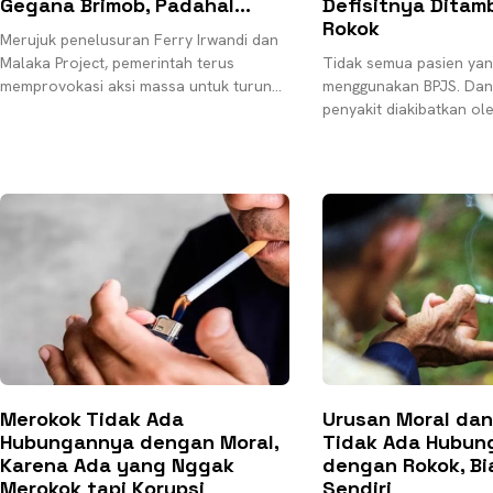
Gegana Brimob, Padahal…
Defisitnya Ditam
Rokok
Merujuk penelusuran Ferry Irwandi dan
Malaka Project, pemerintah terus
Tidak semua pasien ya
memprovokasi aksi massa untuk turun
menggunakan BPJS. Dan
ke jalan. Tidak lain agar darurat militer
penyakit diakibatkan ole
tercapai. Darurat militer adalah
kenapa BPJS menuding 
penyebab anggarannya d
setiap
Merokok Tidak Ada
Urusan Moral dan
Hubungannya dengan Moral,
Tidak Ada Hubun
Karena Ada yang Nggak
dengan Rokok, Bia
Merokok tapi Korupsi
Sendiri