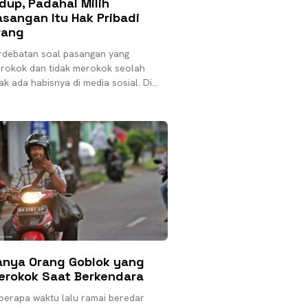
dup, Padahal Milih
sangan Itu Hak Pribadi
rang
rdebatan soal pasangan yang
rokok dan tidak merokok seolah
dak ada habisnya di media sosial. Di
tik ini saya heran seheran-herannya.
k bisa ada pihak
anya Orang Goblok yang
erokok Saat Berkendara
berapa waktu lalu ramai beredar