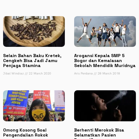
Selain Bahan Baku Kretek,
Arogansi Kepala SMP 5
Cengkeh Bisa Jadi Jamu
Bogor dan Kemalasan
Penjaga Stamina
Sekolah Mendidik Muridnya
Jibal Windiaz
22 March 2020
Aris Perdana
28 March 2018
Omong Kosong Soal
Berhenti Merokok Bisa
Pengendalian Rokok
Selamatkan Pasien