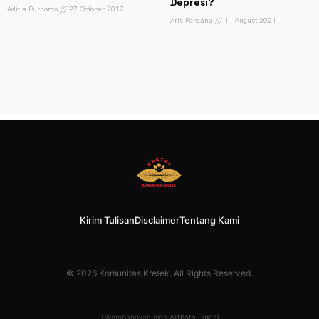
Depresi?
Aditia Purnomo
27 October 2017
Aris Perdana
11 August 2021
Kirim Tulisan
Disclaimer
Tentang Kami
© 2026 Komunitas Kretek. All Rights Reserved.
Dikembangkan oleh
Alifbata Digital