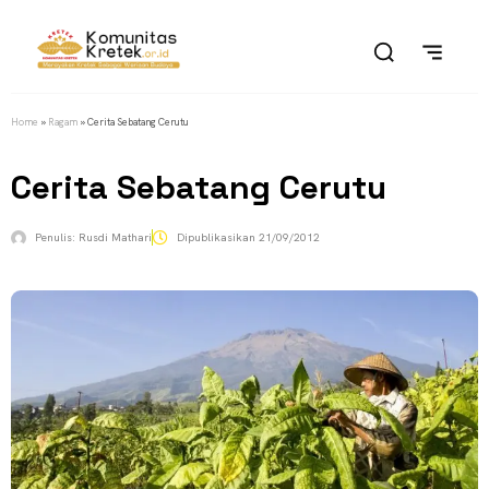
Home
»
Ragam
»
Cerita Sebatang Cerutu
Cerita Sebatang Cerutu
Penulis:
Rusdi Mathari
Dipublikasikan
21/09/2012