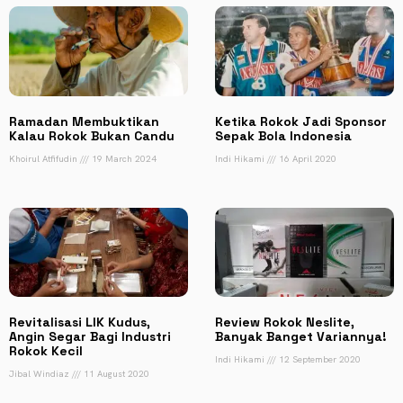
Ramadan Membuktikan
Ketika Rokok Jadi Sponsor
Kalau Rokok Bukan Candu
Sepak Bola Indonesia
Khoirul Atfifudin
19 March 2024
Indi Hikami
16 April 2020
Revitalisasi LIK Kudus,
Review Rokok Neslite,
Angin Segar Bagi Industri
Banyak Banget Variannya!
Rokok Kecil
Indi Hikami
12 September 2020
Jibal Windiaz
11 August 2020