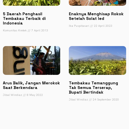
5 Daerah Penghasil
Enaknya Menghisap Rokok
Tembakau Terbaik di
Setelah Solat Ied
Indonesia
Ika Puspitasari
22 April 2023
Komunitas Kretek
7 April 2013
Arus Balik, Jangan Merokok
Tembakau Temanggung
Saat Berkendara
Tak Semua Terserap,
Bupati Bertindak
Jibal Windiaz
8 May 2022
Jibal Windiaz
24 September 2020