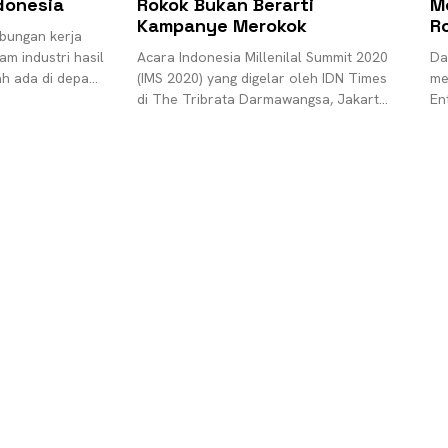
donesia
Rokok Bukan Berarti
M
Kampanye Merokok
R
bungan kerja
m industri hasil
Acara Indonesia Millenilal Summit 2020
Da
ah ada di depan
(IMS 2020) yang digelar oleh IDN Times
me
alah di-PHKnya
di The Tribrata Darmawangsa, Jakarta
En
Selatan sukses digelar. Acara
di
bertemakan “Shaping Indonesia’s
di
Future”