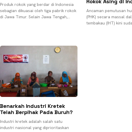
Rokok Asing di In
Produk rokok yang berdar di Indonesia
sebagian dikuasai oleh tiga pabrik rokok
Ancaman pemutusan hu
di Jawa Timur. Selain Jawa Tengah,
(PHK) secara massal dala
Jawa Timur merupkan daerah penghasil
tembakau (IHT) kini sud
tembakau dan
mata. Kasus terbaru ad
800 buruh yang
Benarkah Industri Kretek
Telah Berpihak Pada Buruh?
Industri kretek adalah salah satu
industri nasional yang diprioritaskan