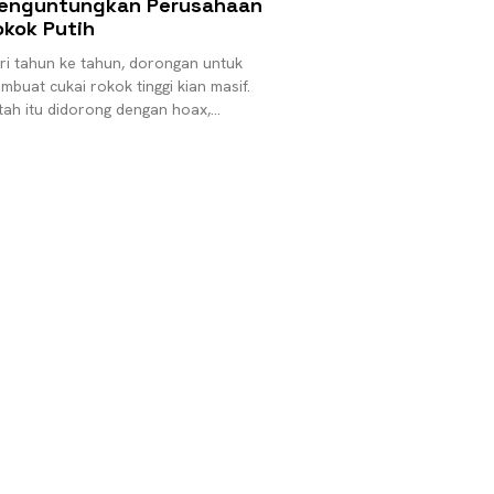
enguntungkan Perusahaan
okok Putih
ri tahun ke tahun, dorongan untuk
mbuat cukai rokok tinggi kian masif.
tah itu didorong dengan hoax,
wacanakan agar harganya tinggi, atau
paksakan naik tinggi