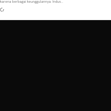
karena berbagai keunggulannya. Industri
ini sama-sama kita tahu memberikan
pemasukan yang besar kepada negara.
Tak hanya