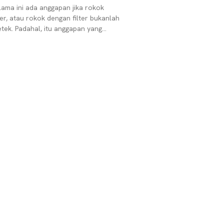
lama ini ada anggapan jika rokok
lter, atau rokok dengan filter bukanlah
etek. Padahal, itu anggapan yang
liru. Sialnya, ini adalah anggapan
um yang beredar