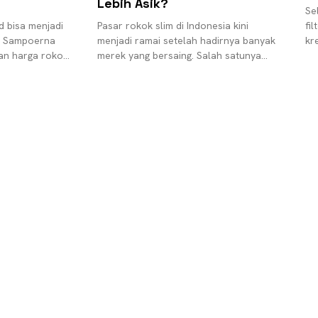
Lebih Asik?
Se
d bisa menjadi
Pasar rokok slim di Indonesia kini
fi
n Sampoerna
menjadi ramai setelah hadirnya banyak
kr
an harga rokok
merek yang bersaing. Salah satunya
ke
mbuat kantong
adalah rokok Sampoerna Avolution
um
m harganya
yang menjadi produk unggulan PT