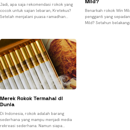
Mild?
Jadi, apa saja rekomendasi rokok yang
cocok untuk sajian lebaran, Kretekus?
Benarkah rokok Win Mil
Setelah menjalani puasa ramadhan
pengganti yang sepada
selama 30 hari, saatnya umat muslim
Mild? Setahun belakang
merayakan Idul Fitri. Momen
makin ke sini makin me
jebol. Secara diam-dia
Merek Rokok Termahal di
Dunia
Di Indonesia, rokok adalah barang
sederhana yang mampu menjadi media
rekreasi sederhana. Namun siapa