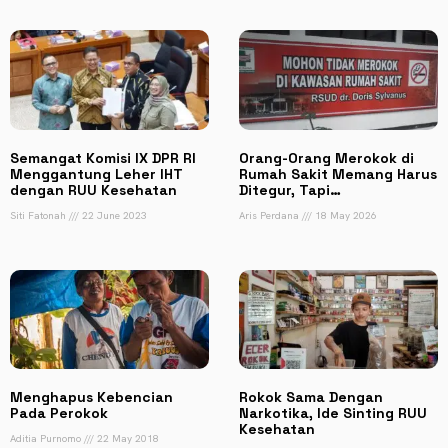
Semangat Komisi IX DPR RI
Orang-Orang Merokok di
Menggantung Leher IHT
Rumah Sakit Memang Harus
dengan RUU Kesehatan
Ditegur, Tapi…
Siti Fatonah
22 June 2023
Aris Perdana
18 May 2026
Menghapus Kebencian
Rokok Sama Dengan
Pada Perokok
Narkotika, Ide Sinting RUU
Kesehatan
Aditia Purnomo
22 May 2018