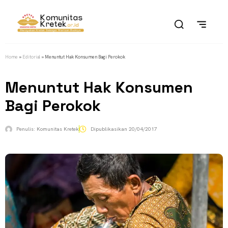
Home
»
Editorial
»
Menuntut Hak Konsumen Bagi Perokok
Menuntut Hak Konsumen
Bagi Perokok
Penulis:
Komunitas Kretek
Dipublikasikan
20/04/2017