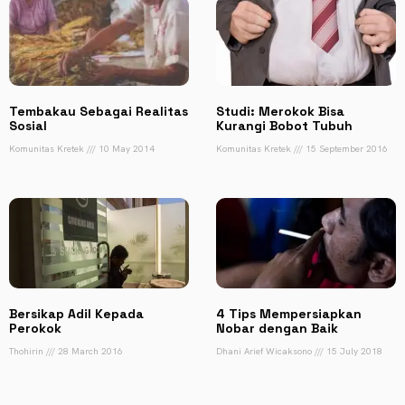
Tembakau Sebagai Realitas
Studi: Merokok Bisa
Sosial
Kurangi Bobot Tubuh
Komunitas Kretek
10 May 2014
Komunitas Kretek
15 September 2016
Bersikap Adil Kepada
4 Tips Mempersiapkan
Perokok
Nobar dengan Baik
Thohirin
28 March 2016
Dhani Arief Wicaksono
15 July 2018