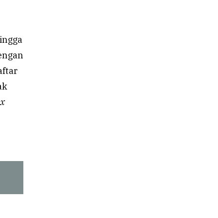
hingga
dengan
ftar
ak
ax