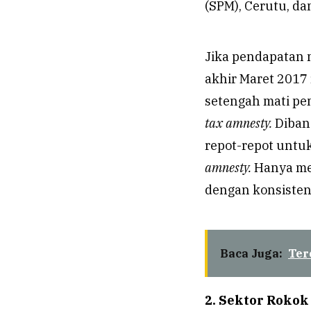
(SPM), Cerutu, da
Jika pendapatan 
akhir Maret 2017 
setengah mati pe
tax amnesty.
Diban
repot-repot untuk
amnesty.
Hanya men
dengan konsiste
Baca Juga:
Ter
2. Sektor Rokok