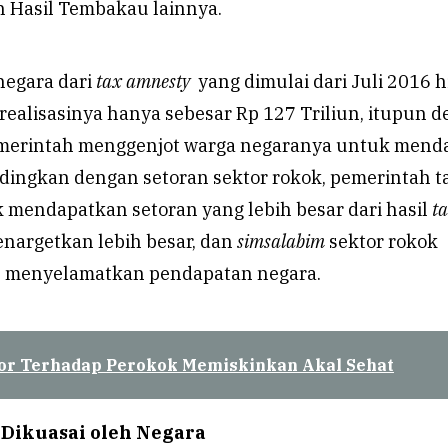
n Hasil Tembakau lainnya.
negara dari
tax amnesty
yang dimulai dari Juli 2016 
realisasinya hanya sebesar Rp 127 Triliun, itupun 
merintah menggenjot warga negaranya untuk menda
dingkan dengan setoran sektor rokok, pemerintah t
 mendapatkan setoran yang lebih besar dari hasil
t
argetkan lebih besar, dan
simsalabim
sektor rokok
n menyelamatkan pendapatan negara.
or Terhadap Perokok Memiskinkan Akal Sehat
 Dikuasai oleh Negara