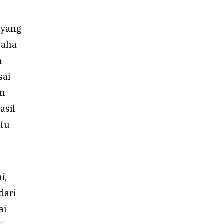
 yang
saha
a
sai
an
asil
atu
i,
dari
ai