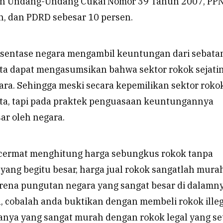
an Undang-Undang Cukai Nomor 39 Tahun 2007, PP
n, dan PDRD sebesar 10 persen.
rsentase negara mengambil keuntungan dari sebata
kita dapat mengasumsikan bahwa sektor rokok sejati
ara. Sehingga meski secara kepemilikan sektor roko
asta, tapi pada praktek penguasaan keuntungannya
sar oleh negara.
ta cermat menghitung harga sebungkus rokok tanpa
ang begitu besar, harga jual rokok sangatlah mura
rena pungutan negara yang sangat besar di dalamny
a, cobalah anda buktikan dengan membeli rokok illeg
nya yang sangat murah dengan rokok legal yang se