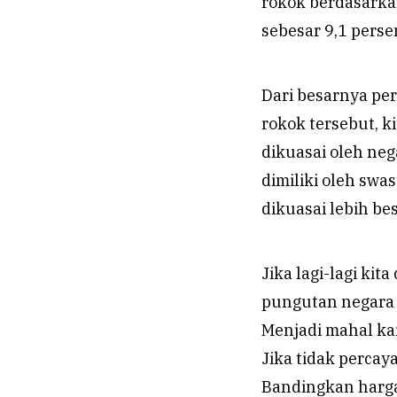
rokok berdasark
sebesar 9,1 perse
Dari besarnya pe
rokok tersebut, 
dikuasai oleh neg
dimiliki oleh sw
dikuasai lebih be
Jika lagi-lagi ki
pungutan negara y
Menjadi mahal ka
Jika tidak percay
Bandingkan harga