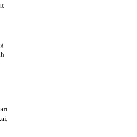
ut
ng
ah
ari
ai,