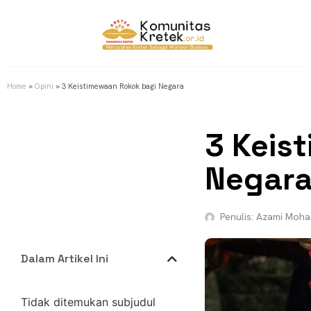
Home
»
Opini
»
3 Keistimewaan Rokok bagi Negara
3 Keis
Negar
Penulis:
Azami Moh
Dalam Artikel Ini
Tidak ditemukan subjudul