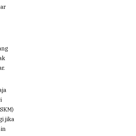
sar
ang
ak
r.
aja
i
(SKM)
i jika
sin