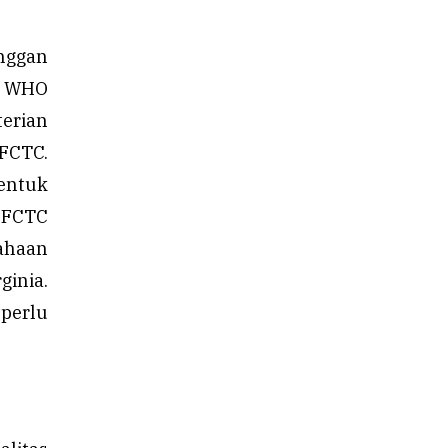
nggan
, WHO
terian
FCTC.
entuk
 FCTC
ahaan
ginia.
 perlu