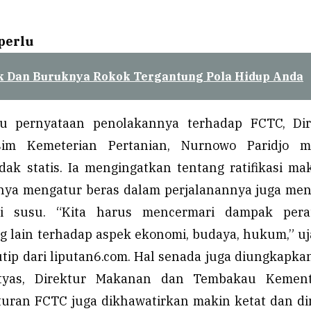
perlu
k Dan Buruknya Rokok Tergantung Pola Hidup Anda
u pernyataan penolakannya terhadap FCTC, Dir
m Kemeterian Pertanian, Nurnowo Paridjo me
tidak statis. Ia mengingatkan tentang ratifikasi m
nya mengatur beras dalam perjalanannya juga men
rti susu. “Kita harus mencermari dampak pera
ng lain terhadap aspek ekonomi, budaya, hukum,” u
tip dari liputan6.com. Hal senada juga diungkapka
tyas, Direktur Makanan dan Tembakau Kement
Aturan FCTC juga dikhawatirkan makin ketat dan d