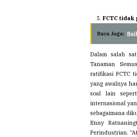
FCTC tidak 
Baca Juga:
Bai
Dalam salah sat
Tanaman Semusi
ratifikasi FCTC 
yang awalnya ha
soal lain sepe
internasional ya
sebagaimana diku
Enny Ratnaning
Perindustrian. “