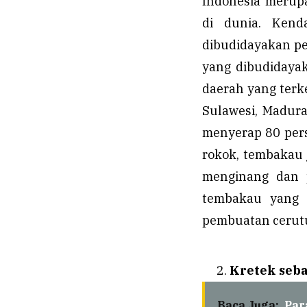
Indonesia merupa
di dunia. Kend
dibudidayakan pe
yang dibudidayak
daerah yang terk
Sulawesi, Madur
menyerap 80 pers
rokok, tembakau 
menginang dan p
tembakau yang d
pembuatan cerutu
Kretek seba
Baca Juga:
Par