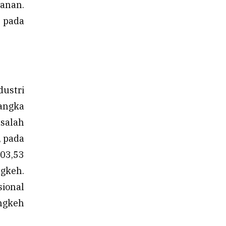
lanan.
 pada
ustri
angka
salah
, pada
03,53
ngkeh.
ional
ngkeh