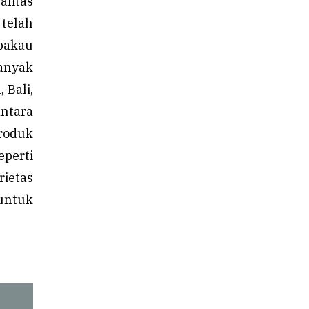
alitas
telah
mbakau
Banyak
 Bali,
ntara
produk
eperti
ietas
untuk