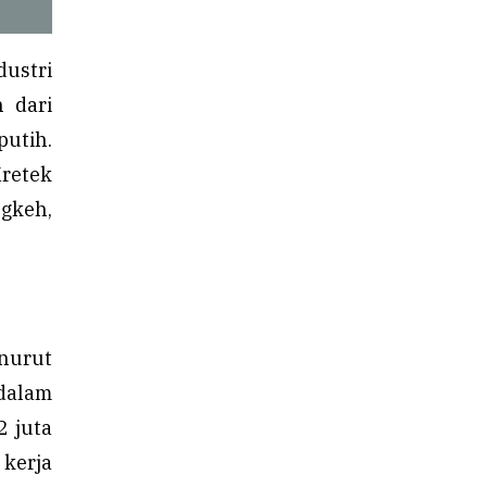
dustri
n dari
putih.
retek
gkeh,
enurut
 dalam
2 juta
 kerja