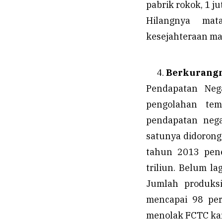
pabrik rokok, 1 j
Hilangnya ma
kesejahteraan ma
Berkurangn
Pendapatan Nega
pengolahan tem
pendapatan nega
satunya didorong
tahun 2013 pene
triliun. Belum la
Jumlah produksi
mencapai 98 per
menolak FCTC kar