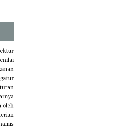
ektur
nilai
akanan
gatur
turan
jarnya
n oleh
erian
inamis