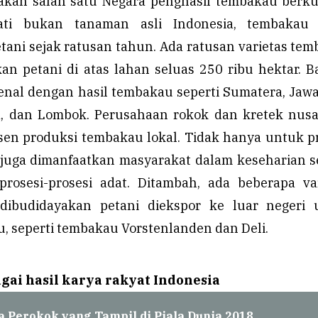
kan salah satu Negara penghasil tembakau berku
ati bukan tanaman asli Indonesia, tembakau 
tani sejak ratusan tahun. Ada ratusan varietas te
an petani di atas lahan seluas 250 ribu hektar. 
enal dengan hasil tembakau seperti Sumatera, Jawa,
a, dan Lombok. Perusahaan rokok dan kretek nusa
en produksi tembakau lokal. Tidak hanya untuk 
juga dimanfaatkan masyarakat dalam keseharian s
rosesi-prosesi adat. Ditambah, ada beberapa var
ibudidayakan petani diekspor ke luar negeri 
, seperti tembakau Vorstenlanden dan Deli.
gai hasil karya rakyat Indonesia
a Perokok yang Tampil di Piala Dunia 2018