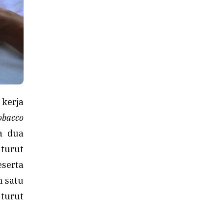
kerja
obacco
a dua
turut
serta
h satu
 turut