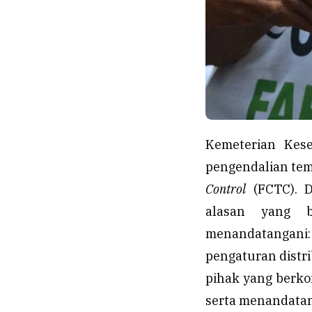
Kemeterian Kese
pengendalian tem
Control
(FCTC). D
alasan yang b
menandatangan
pengaturan distr
pihak yang berko
serta menandatan