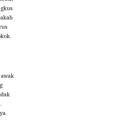
ngkus
Apakah
rus
okok.
a awak
g
idak
.
ya.