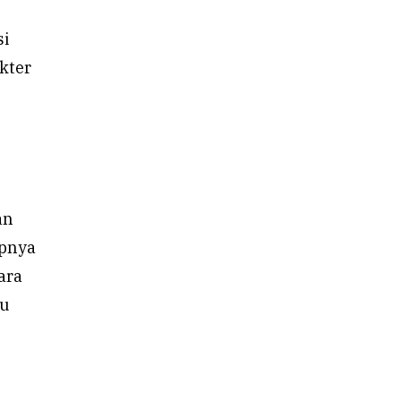
si
kter
an
upnya
ara
tu