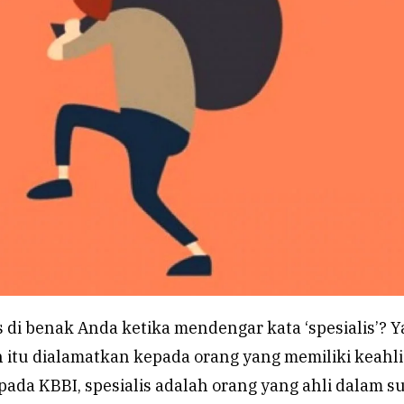
s di benak Anda ketika mendengar kata ‘spesialis’? Y
 itu dialamatkan kepada orang yang memiliki keahl
ada KBBI, spesialis adalah orang yang ahli dalam s