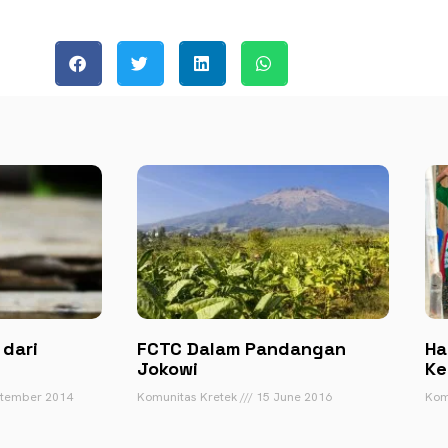
 dari
FCTC Dalam Pandangan
Ha
Jokowi
Ke
tember 2014
Komunitas Kretek
15 June 2016
Kom