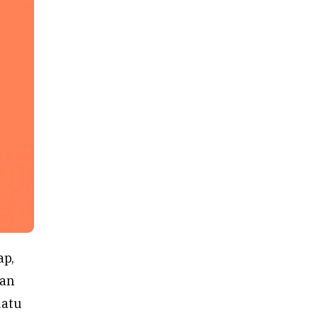
ap,
ian
uatu