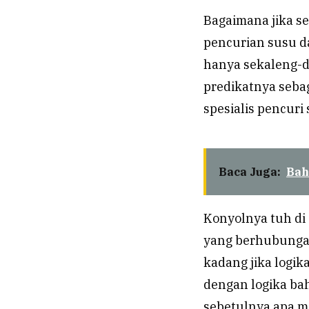
Bagaimana jika s
pencurian susu d
hanya sekaleng-d
predikatnya seba
spesialis pencuri
Baca Juga:
Bah
Konyolnya tuh di
yang berhubungan
kadang jika logik
dengan logika bah
sebetulnya apa mo