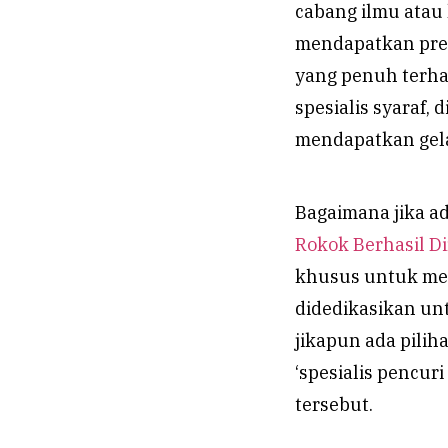
cabang ilmu atau
mendapatkan predi
yang penuh terhad
spesialis syaraf
mendapatkan gelar
Bagaimana jika a
Rokok Berhasil Di
khusus untuk me
didedikasikan unt
jikapun ada pilih
‘spesialis pencur
tersebut.