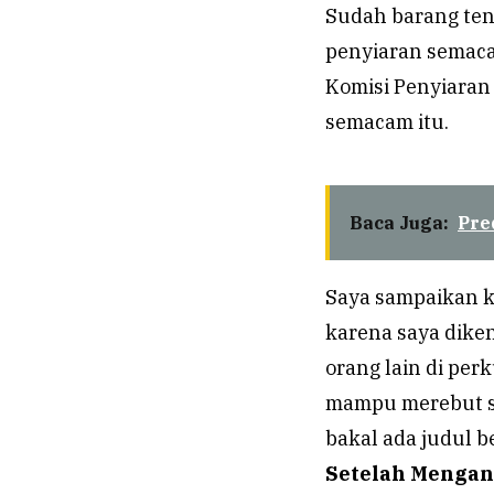
Sudah barang tent
penyiaran semaca
Komisi Penyiaran
semacam itu.
Baca Juga:
Pre
Saya sampaikan ko
karena saya dikena
orang lain di pe
mampu merebut sa
bakal ada judul b
Setelah Mengan