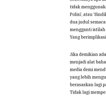
tidak menggunakan
Polisi’, atau ‘Sin
dua judul semacam
mengganti istilah
Yang berimplikas
Jika demikian ad
menjadi alat bah
media demi mend
yang lebih mengut
berasaskan lagi 
Tidak lagi memper