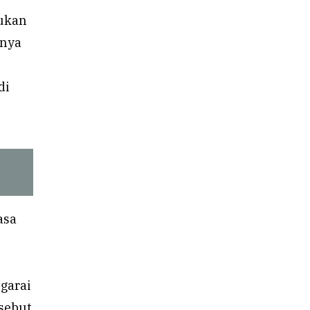
kukan
lnya
di
asa
garai
rsebut