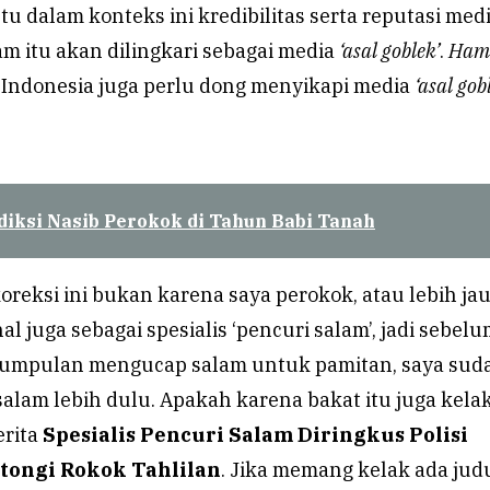
u dalam konteks ini kredibilitas serta reputasi med
m itu akan dilingkari sebagai media
‘asal goblek’
.
Ham
 Indonesia juga perlu dong menyikapi media
‘asal gob
diksi Nasib Perokok di Tahun Babi Tanah
reksi ini bukan karena saya perokok, atau lebih jau
l juga sebagai spesialis ‘pencuri salam’, jadi sebel
rkumpulan mengucap salam untuk pamitan, saya sud
lam lebih dulu. Apakah karena bakat itu juga kela
erita
Spesialis Pencuri Salam Diringkus Polisi
tongi Rokok Tahlilan
. Jika memang kelak ada jud