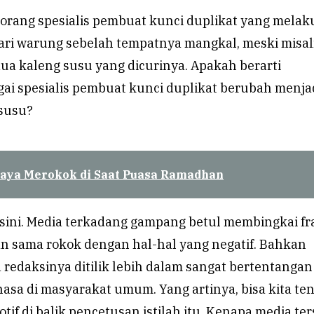
eorang spesialis pembuat kunci duplikat yang mela
ari warung sebelah tempatnya mangkal, meski misa
ua kaleng susu yang dicurinya. Apakah berarti
gai spesialis pembuat kunci duplikat berubah menja
 susu?
aya Merokok di Saat Puasa Ramadhan
 sini. Media terkadang gampang betul membingkai fr
 sama rokok dengan hal-hal yang negatif. Bahkan
a redaksinya ditilik lebih dalam sangat bertentangan
asa di masyarakat umum. Yang artinya, bisa kita ten
tif di balik pencetusan istilah itu. Kenapa media te