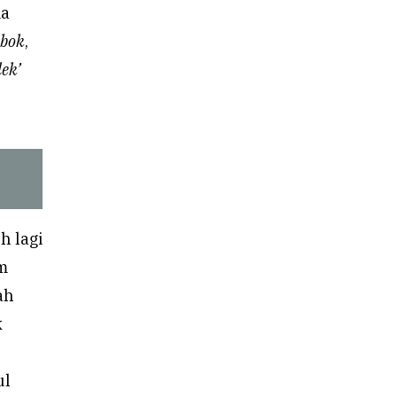
ia
bok
,
lek’
h lagi
um
ah
k
ul