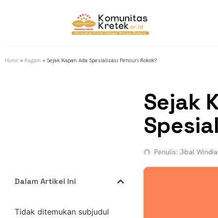
Home
»
Ragam
»
Sejak Kapan Ada Spesialisasi Pencuri Rokok?
Sejak 
Spesia
Penulis:
Jibal Windia
Dalam Artikel Ini
Tidak ditemukan subjudul