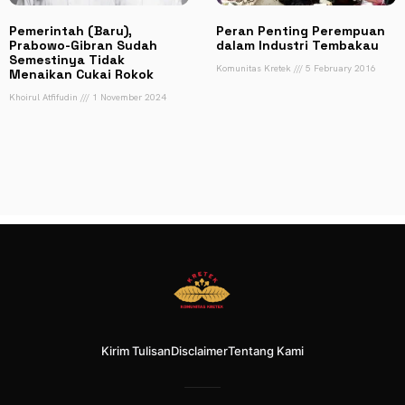
Pemerintah (Baru),
Peran Penting Perempuan
Prabowo-Gibran Sudah
dalam Industri Tembakau
Semestinya Tidak
Komunitas Kretek
5 February 2016
Menaikan Cukai Rokok
Khoirul Atfifudin
1 November 2024
Kirim Tulisan
Disclaimer
Tentang Kami