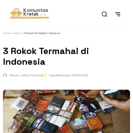
Home
»
Ragam
»
3 Rokok Termahal di Indonesia
3 Rokok Termahal di
Indonesia
Penulis:
Aditia Purnomo
Dipublikasikan
30/09/2020