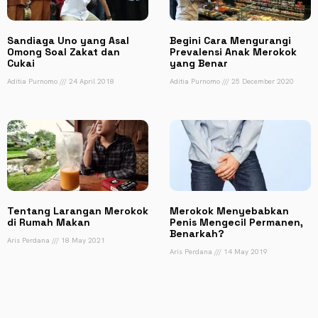
Sandiaga Uno yang Asal
Begini Cara Mengurangi
Omong Soal Zakat dan
Prevalensi Anak Merokok
Cukai
yang Benar
Aditia Purnomo
24 April 2018
Aditia Purnomo
25 December 2020
Tentang Larangan Merokok
Merokok Menyebabkan
di Rumah Makan
Penis Mengecil Permanen,
Benarkah?
Aris Perdana
18 May 2021
Aris Perdana
14 May 2019