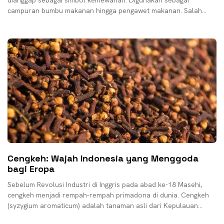
dianggap sebagai simbol kemewahan. Digunakan sebagai
campuran bumbu makanan hingga pengawet makanan. Salah
satunya adalah cengkeh. Rempah-rempah ini
Cengkeh: Wajah Indonesia yang Menggoda
bagi Eropa
Sebelum Revolusi Industri di Inggris pada abad ke-18 Masehi,
cengkeh menjadi rempah-rempah primadona di dunia. Cengkeh
(syzygium aromaticum) adalah tanaman asli dari Kepulauan
Maluku, berasal