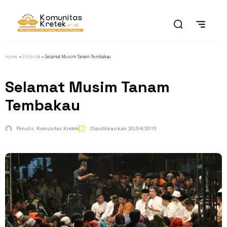
Home
»
Editorial
»
Selamat Musim Tanam Tembakau
Selamat Musim Tanam
Tembakau
Penulis:
Komunitas Kretek
Dipublikasikan
20/04/2015