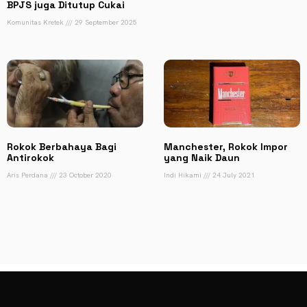
BPJS juga Ditutup Cukai
Komunitas Kretek
29 September 2025
Rokok Berbahaya Bagi
Manchester, Rokok Impor
Antirokok
yang Naik Daun
Aris Perdana
23 October 2020
Indi Hikami
24 July 2021