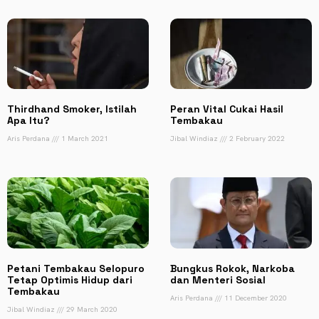
Thirdhand Smoker, Istilah
Peran Vital Cukai Hasil
Apa Itu?
Tembakau
Aris Perdana
1 March 2021
Jibal Windiaz
2 February 2022
Petani Tembakau Selopuro
Bungkus Rokok, Narkoba
Tetap Optimis Hidup dari
dan Menteri Sosial
Tembakau
Aris Perdana
11 December 2020
Jibal Windiaz
29 March 2020