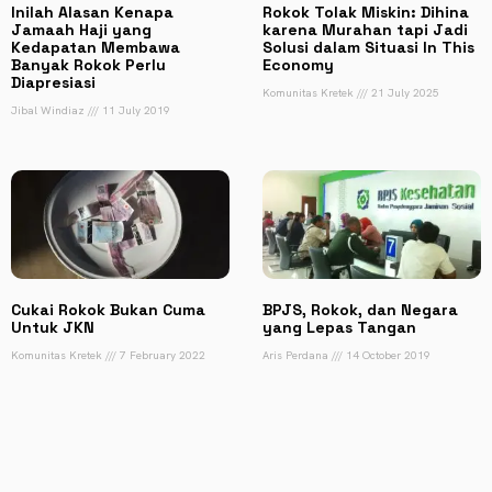
Inilah Alasan Kenapa
Rokok Tolak Miskin: Dihina
Jamaah Haji yang
karena Murahan tapi Jadi
Kedapatan Membawa
Solusi dalam Situasi In This
Banyak Rokok Perlu
Economy
Diapresiasi
Komunitas Kretek
21 July 2025
Jibal Windiaz
11 July 2019
Cukai Rokok Bukan Cuma
BPJS, Rokok, dan Negara
Untuk JKN
yang Lepas Tangan
Komunitas Kretek
7 February 2022
Aris Perdana
14 October 2019