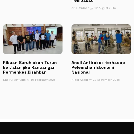
Tembakau
Aris Perdana
12 August 2016
Ribuan Buruh akan Turun
Andil Antirokok terhadap
ke Jalan jika Rancangan
Pelemahan Ekonomi
Permenkes Disahkan
Nasional
Khoirul Atfifudin
10 February 2026
Rizki Abadi
22 September 2015