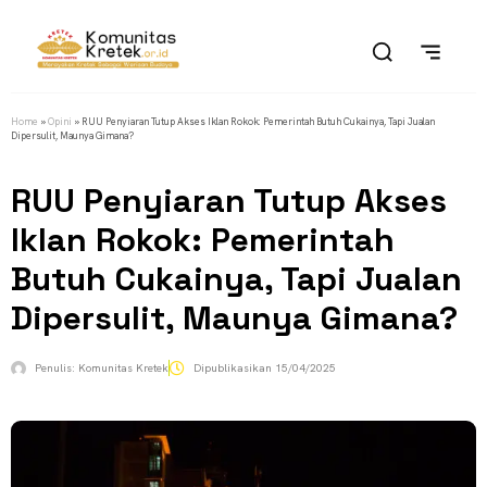
Home
»
Opini
»
RUU Penyiaran Tutup Akses Iklan Rokok: Pemerintah Butuh Cukainya, Tapi Jualan
Dipersulit, Maunya Gimana?
RUU Penyiaran Tutup Akses
Iklan Rokok: Pemerintah
Butuh Cukainya, Tapi Jualan
Dipersulit, Maunya Gimana?
Penulis:
Komunitas Kretek
Dipublikasikan
15/04/2025