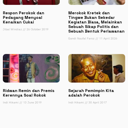
Respon Perokok dan
Merokok Kretek dan
Pedagang Menyoal
Tingwe Bukan Sekedar
Kenaikan Cukai
Kegiatan Biasa, Melainkan
Sebuah Sikap Politis dan
Jibal Windiaz
26 October 2019
Sebuah Bentuk Perlawanan
Gandi Naufal Faroz
11 April 2026
Ridwan Remin dan Premis
Sejarah Pemimpin Kita
Kerennya Soal Rokok
adalah Perokok
Indi Hikami
13 June 2019
Indi Hikami
30 April 2017