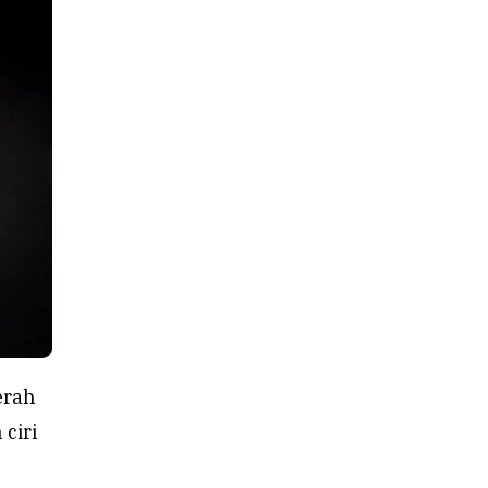
erah
ciri