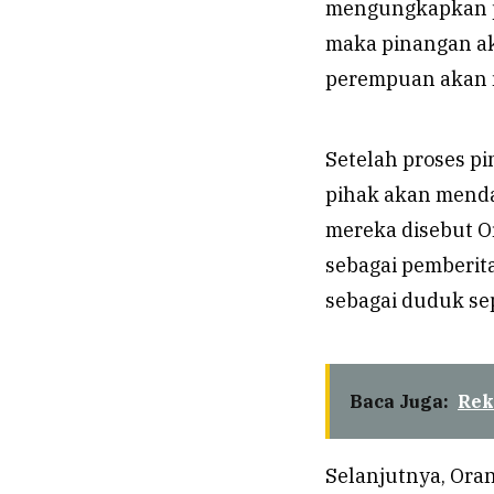
mengungkapkan pe
maka pinangan aka
perempuan akan 
Setelah proses p
pihak akan menda
mereka disebut 
sebagai pemberit
sebagai duduk sep
Baca Juga:
Rek
Selanjutnya, Ora