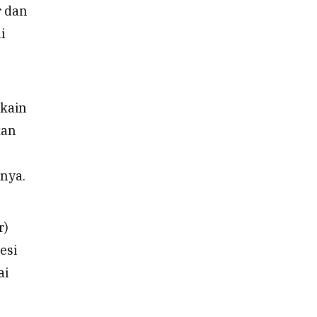
r dan
i
 kain
kan
nya.
r)
esi
ai