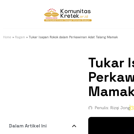
Home
»
Ragam
»
Tukar Isapan Rokok dalam Perkawinan Adat Talang Mamak
Tukar 
Perkaw
Mama
Penulis:
Rizqi Jong
Dalam Artikel Ini