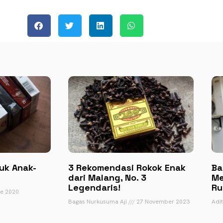
uk Anak-
3 Rekomendasi Rokok Enak
Ba
dari Malang, No. 3
Me
Legendaris!
Ru
e 2020
Bagas Nurkusuma Aji
27 November 2023
Adi