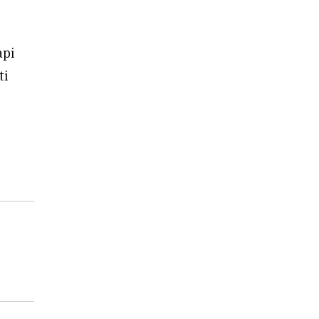
api
ti