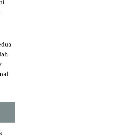
i,
a
kedua
lah
k
nal
k