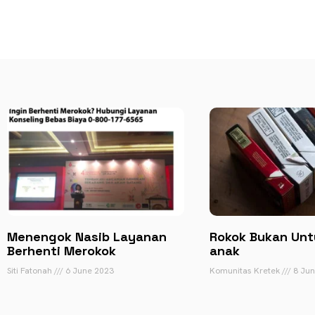
Menengok Nasib Layanan
Rokok Bukan Unt
Berhenti Merokok
anak
Siti Fatonah
6 June 2023
Komunitas Kretek
8 Jun