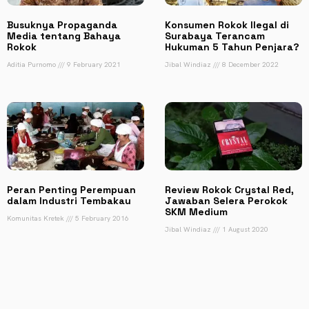
Busuknya Propaganda
Konsumen Rokok Ilegal di
Media tentang Bahaya
Surabaya Terancam
Rokok
Hukuman 5 Tahun Penjara?
Aditia Purnomo
9 February 2021
Jibal Windiaz
8 December 2022
Peran Penting Perempuan
Review Rokok Crystal Red,
dalam Industri Tembakau
Jawaban Selera Perokok
SKM Medium
Komunitas Kretek
5 February 2016
Jibal Windiaz
1 August 2020